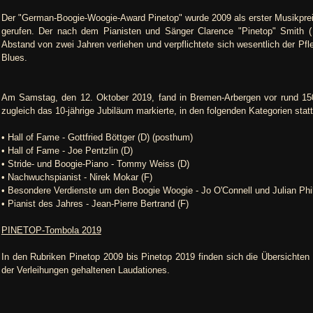
Der "German-Boogie-Woogie-Award Pinetop" wurde 2009 als erster Musikprei
gerufen. Der nach dem Pianisten und Sänger Clarence "Pinetop" Smith 
Abstand von zwei Jahren verliehen und verpflichtete sich wesentlich der P
Blues.
Am Samstag, den 12. Oktober 2019, fand in Bremen-Arbergen vor rund 150 G
zugleich das 10-jährige Jubiläum markierte, in den folgenden Kategorien statt
• Hall of Fame - Gottfried Böttger (D) (posthum)
• Hall of Fame - Joe Pentzlin (D)
• Stride- und Boogie-Piano - Tommy Weiss (D)
• Nachwuchspianist - Nirek Mokar (F)
• Besondere Verdienste um den Boogie Woogie - Jo O'Connell und Julian Phil
• Pianist des Jahres - Jean-Pierre Bertrand (F)
PINETOP-Tombola 2019
In den Rubriken Pinetop 2009 bis Pinetop 2019 finden sich die Übersichten d
der Verleihungen gehaltenen Laudationes.