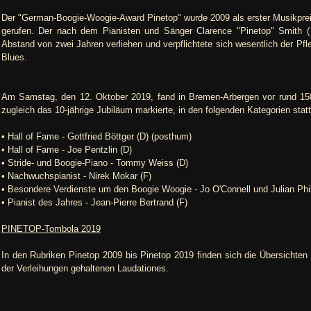
Der "German-Boogie-Woogie-Award Pinetop" wurde 2009 als erster Musikprei
gerufen. Der nach dem Pianisten und Sänger Clarence "Pinetop" Smith 
Abstand von zwei Jahren verliehen und verpflichtete sich wesentlich der P
Blues.
Am Samstag, den 12. Oktober 2019, fand in Bremen-Arbergen vor rund 150 G
zugleich das 10-jährige Jubiläum markierte, in den folgenden Kategorien statt
• Hall of Fame - Gottfried Böttger (D) (posthum)
• Hall of Fame - Joe Pentzlin (D)
• Stride- und Boogie-Piano - Tommy Weiss (D)
• Nachwuchspianist - Nirek Mokar (F)
• Besondere Verdienste um den Boogie Woogie - Jo O'Connell und Julian Phil
• Pianist des Jahres - Jean-Pierre Bertrand (F)
PINETOP-Tombola 2019
In den Rubriken Pinetop 2009 bis Pinetop 2019 finden sich die Übersichten d
der Verleihungen gehaltenen Laudationes.