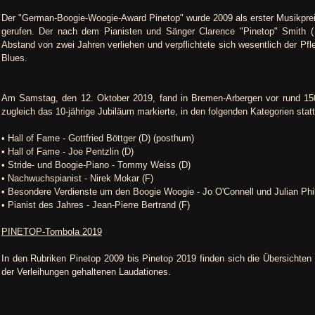
Der "German-Boogie-Woogie-Award Pinetop" wurde 2009 als erster Musikprei
gerufen. Der nach dem Pianisten und Sänger Clarence "Pinetop" Smith 
Abstand von zwei Jahren verliehen und verpflichtete sich wesentlich der P
Blues.
Am Samstag, den 12. Oktober 2019, fand in Bremen-Arbergen vor rund 150 G
zugleich das 10-jährige Jubiläum markierte, in den folgenden Kategorien statt
• Hall of Fame - Gottfried Böttger (D) (posthum)
• Hall of Fame - Joe Pentzlin (D)
• Stride- und Boogie-Piano - Tommy Weiss (D)
• Nachwuchspianist - Nirek Mokar (F)
• Besondere Verdienste um den Boogie Woogie - Jo O'Connell und Julian Phil
• Pianist des Jahres - Jean-Pierre Bertrand (F)
PINETOP-Tombola 2019
In den Rubriken Pinetop 2009 bis Pinetop 2019 finden sich die Übersichten d
der Verleihungen gehaltenen Laudationes.