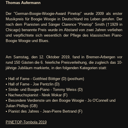
Thomas Aufermann
Der "German-Boogie-Woogie-Award Pinetop" wurde 2009 als erster
Musikpreis für Boogie Woogie in Deutschland ins Leben gerufen. Der
nach dem Pianisten und Sänger Clarence "Pinetop" Smith (†1929 in
Chicago) benannte Preis wurde im Abstand von zwei Jahren verliehen
und verpflichtete sich wesentlich der Pflege des klassischen Piano-
Boogie Woogie und Blues.
Am Samstag, den 12. Oktober 2019, fand in Bremen-Arbergen vor
rund 150 Gästen die 6. feierliche Preisverleihung, die zugleich das 10-
jährige Jubiläum markierte, in den folgenden Kategorien statt:
• Hall of Fame - Gottfried Böttger (D) (posthum)
• Hall of Fame - Joe Pentzlin (D)
• Stride- und Boogie-Piano - Tommy Weiss (D)
• Nachwuchspianist - Nirek Mokar (F)
• Besondere Verdienste um den Boogie Woogie - Jo O'Connell und
Julian Phillips (GB)
• Pianist des Jahres - Jean-Pierre Bertrand (F)
PINETOP-Tombola 2019