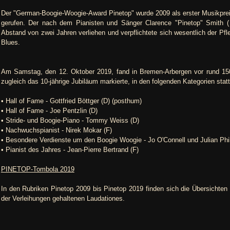
Der "German-Boogie-Woogie-Award Pinetop" wurde 2009 als erster Musikprei
gerufen. Der nach dem Pianisten und Sänger Clarence "Pinetop" Smith 
Abstand von zwei Jahren verliehen und verpflichtete sich wesentlich der P
Blues.
Am Samstag, den 12. Oktober 2019, fand in Bremen-Arbergen vor rund 150 G
zugleich das 10-jährige Jubiläum markierte, in den folgenden Kategorien statt
• Hall of Fame - Gottfried Böttger (D) (posthum)
• Hall of Fame - Joe Pentzlin (D)
• Stride- und Boogie-Piano - Tommy Weiss (D)
• Nachwuchspianist - Nirek Mokar (F)
• Besondere Verdienste um den Boogie Woogie - Jo O'Connell und Julian Phil
• Pianist des Jahres - Jean-Pierre Bertrand (F)
PINETOP-Tombola 2019
In den Rubriken Pinetop 2009 bis Pinetop 2019 finden sich die Übersichten d
der Verleihungen gehaltenen Laudationes.