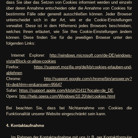
dass Sie über das Setzen von Cookies informiert werden und einzeln
über deren Annahme entscheiden oder die Annahme von Cookies für
bestimmte Fälle oder generell ausschließen können. Jeder Browser
unterscheidet sich in der Art, wie er die Cookie-Einstellungen
verwaltet. Diese ist in dem Hilfemenü jedes Browsers beschrieben,
welches Ihnen erläutert, wie Sie Ihre Cookie-Einstellungen ändern
können. Diese finden Sie für die jeweiligen Browser unter den
folgenden Links:
Internet Explorer:
http://windows.microsoft.com/de-DE/windows-
vista/Block-or-allow-cookies
Firefox:
https://support.mozilla.org/de/kb/cookies-erlauben-und-
ablehnen
Chrome:
http://support.google.com/chrome/bin/answer.py?
hl=de&hlrm=en&answer=95647
Safari:
https://support.apple.com/kb/ph21411?locale=de_DE
Opera:
http://help.opera.com/Windows/10.20/de/cookies.html
Bei beachten Sie, dass bei Nichtannahme von Cookies die
Funktionalität unserer Website eingeschränkt sein kann.
4. Kontaktaufnahme
Im Rahmen der Kontaktaufnahme mit uns (z.B. per Kontaktformular