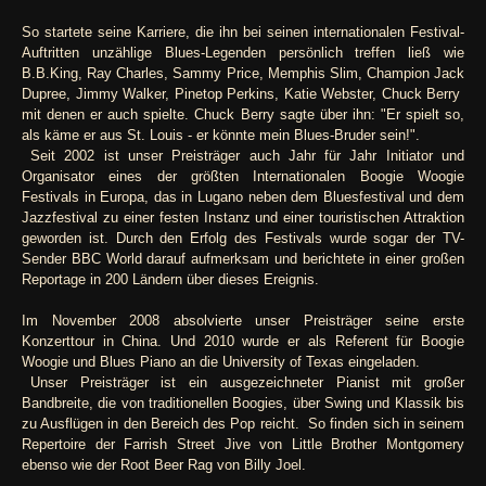
So startete seine Karriere, die ihn bei seinen internationalen Festival-
Auftritten unzählige Blues-Legenden persönlich treffen ließ wie
B.B.King, Ray Charles, Sammy Price, Memphis Slim, Champion Jack
Dupree, Jimmy Walker, Pinetop Perkins, Katie Webster, Chuck Berry
mit denen er auch spielte. Chuck Berry sagte über ihn: "Er spielt so,
als käme er aus St. Louis - er könnte mein Blues-Bruder sein!".
Seit 2002 ist unser Preisträger auch Jahr für Jahr Initiator und
Organisator eines der größten Internationalen Boogie Woogie
Festivals in Europa, das in Lugano neben dem Bluesfestival und dem
Jazzfestival zu einer festen Instanz und einer touristischen Attraktion
geworden ist. Durch den Erfolg des Festivals wurde sogar der TV-
Sender BBC World darauf aufmerksam und berichtete in einer großen
Reportage in 200 Ländern über dieses Ereignis.
Im November 2008 absolvierte unser Preisträger seine erste
Konzerttour in China. Und 2010 wurde er als Referent für Boogie
Woogie und Blues Piano an die University of Texas eingeladen.
Unser Preisträger ist ein ausgezeichneter Pianist mit großer
Bandbreite, die von traditionellen Boogies, über Swing und Klassik bis
zu Ausflügen in den Bereich des Pop reicht. So finden sich in seinem
Repertoire der Farrish Street Jive von Little Brother Montgomery
ebenso wie der Root Beer Rag von Billy Joel.